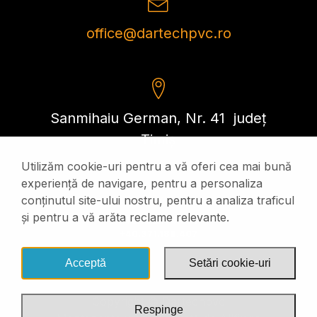
office@dartechpvc.ro
Sanmihaiu German, Nr. 41 județ
Timiș
Utilizăm cookie-uri pentru a vă oferi cea mai bună
experiență de navigare, pentru a personaliza
conținutul site-ului nostru, pentru a analiza traficul
și pentru a vă arăta reclame relevante.
+40.732.134.030
+40.371.188.407
Acceptă
Setări cookie-uri
Copyright © Dartechpvc
Respinge