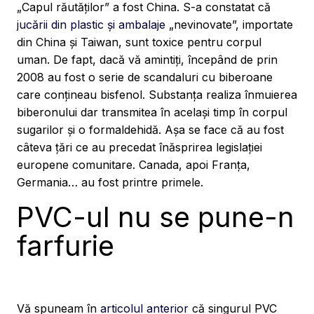
„Capul răutăților” a fost China. S-a constatat că
jucării din plastic și ambalaje
„nevinovate”, importate
din China și Taiwan, sunt toxice pentru corpul
uman. De fapt, dacă vă amintiți, începând de prin
2008 au fost o serie de scandaluri cu biberoane
care conțineau bisfenol. Substanța realiza înmuierea
biberonului dar transmitea în același timp în corpul
sugarilor și o formaldehidă. Așa se face că au fost
câteva țări ce au precedat înăsprirea legislației
europene comunitare. Canada, apoi Franța,
Germania… au fost printre primele.
PVC-ul nu se pune-n
farfurie
Vă spuneam în
articolul anterior
că singurul PVC