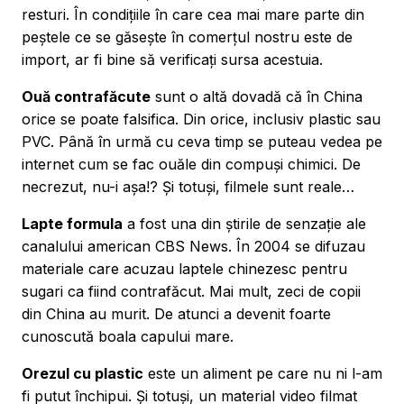
resturi. În condițiile în care cea mai mare parte din
peștele ce se găsește în comerțul nostru este de
import, ar fi bine să verificați sursa acestuia.
Ouă contrafăcute
sunt o altă dovadă că în China
orice se poate falsifica. Din orice, inclusiv plastic sau
PVC. Până în urmă cu ceva timp se puteau vedea pe
internet cum se fac ouăle din compuși chimici. De
necrezut, nu-i așa!? Și totuși, filmele sunt reale…
Lapte formula
a fost una din știrile de senzație ale
canalului american CBS News. În 2004 se difuzau
materiale care acuzau laptele chinezesc pentru
sugari ca fiind contrafăcut. Mai mult, zeci de copii
din China au murit. De atunci a devenit foarte
cunoscută boala capului mare.
Orezul cu plastic
este un aliment pe care nu ni l-am
fi putut închipui. Și totuși, un material video filmat