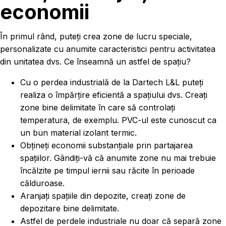
economii
În primul rând, puteți crea zone de lucru speciale,
personalizate cu anumite caracteristici pentru activitatea
din unitatea dvs. Ce înseamnă un astfel de spațiu?
Cu o perdea industrială de la Dartech L&L puteți
realiza o împărțire eficientă a spațiului dvs. Creați
zone bine delimitate în care să controlați
temperatura, de exemplu. PVC-ul este cunoscut ca
un bun material izolant termic.
Obțineți economii substanțiale prin partajarea
spațiilor. Gândiți-vă că anumite zone nu mai trebuie
încălzite pe timpul iernii sau răcite în perioade
călduroase.
Aranjați spațiile din depozite, creați zone de
depozitare bine delimitate.
Astfel de perdele industriale nu doar că separă zone