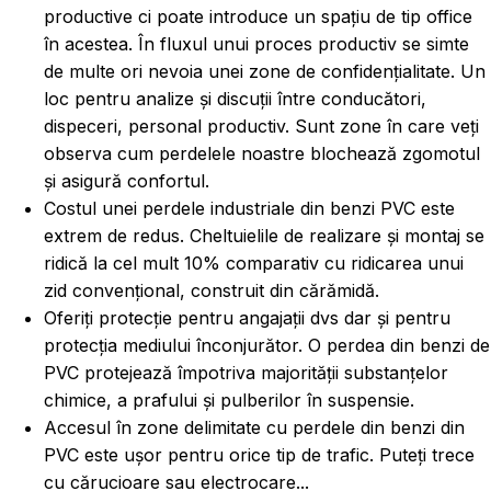
productive ci poate introduce un spațiu de tip office
în acestea. În fluxul unui proces productiv se simte
de multe ori nevoia unei zone de confidențialitate. Un
loc pentru analize și discuții între conducători,
dispeceri, personal productiv. Sunt zone în care veți
observa cum perdelele noastre blochează zgomotul
și asigură confortul.
Costul unei perdele industriale din benzi PVC este
extrem de redus. Cheltuielile de realizare și montaj se
ridică la cel mult 10% comparativ cu ridicarea unui
zid convențional, construit din cărămidă.
Oferiți protecție pentru angajații dvs dar și pentru
protecția mediului înconjurător. O perdea din benzi de
PVC protejează împotriva majorității substanțelor
chimice, a prafului și pulberilor în suspensie.
Accesul în zone delimitate cu perdele din benzi din
PVC este ușor pentru orice tip de trafic. Puteți trece
cu cărucioare sau electrocare...