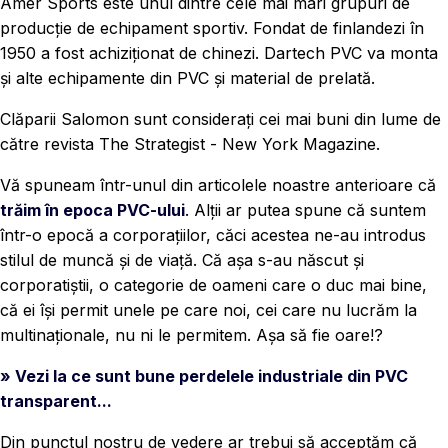
Amer Sports este unul dintre cele mai mari grupuri de
producție de echipament sportiv. Fondat de finlandezi în
1950 a fost achiziționat de chinezi. Dartech PVC va monta
și alte echipamente din PVC și material de prelată.
Clăparii Salomon sunt considerați cei mai buni din lume de
către revista The Strategist - New York Magazine.
Vă spuneam într-unul din articolele noastre anterioare că
trăim în epoca PVC-ului
. Alții ar putea spune că suntem
într-o epocă a corporațiilor, căci acestea ne-au introdus
stilul de muncă și de viață. Că așa s-au născut și
corporatiștii, o categorie de oameni care o duc mai bine,
că ei își permit unele pe care noi, cei care nu lucrăm la
multinaționale, nu ni le permitem. Așa să fie oare!?
» Vezi la ce sunt bune perdelele industriale din PVC
transparent...
Din punctul nostru de vedere ar trebui să acceptăm că