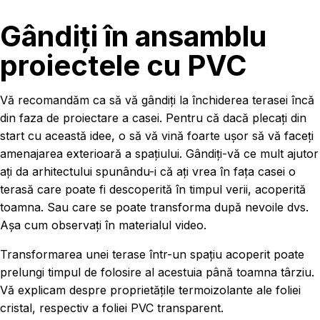
Gândiți în ansamblu
proiectele cu PVC
Vă recomandăm ca să vă gândiți la închiderea terasei încă
din faza de proiectare a casei. Pentru că dacă plecați din
start cu această idee, o să vă vină foarte ușor să vă faceți
amenajarea exterioară a spațiului. Gândiți-vă ce mult ajutor
ați da arhitectului spunându-i că ați vrea în fața casei o
terasă care poate fi descoperită în timpul verii, acoperită
toamna. Sau care se poate transforma după nevoile dvs.
Așa cum observați în materialul video.
Transformarea unei terase într-un spațiu acoperit poate
prelungi timpul de folosire al acestuia până toamna târziu.
Vă explicam despre proprietățile termoizolante ale foliei
cristal, respectiv a foliei PVC transparent.