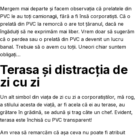
Mergem mai departe și facem observația că prelatele din
PVC le au toți camionagii, fără a fi însă corporatiști. Că o
prelată din PVC la remorcă o are tot țăranul, dacă ne
îngăduiți să ne exprimăm mai liber. Vrem doar să sugerăm
că o perdea sau o prelată din PVC a devenit un lucru
banal. Trebuie să o avem cu toții. Uneori chiar suntem
obligați…
Terasa și distracția de
zi cu zi
Un alt simbol din viața de zi cu zi a corporatiștilor, mă rog,
a stilului acesta de viață, ar fi acela că ei au terase, au
grătare în grădină, se adună și trag câte un chef. Evident,
terasa este închisă cu PVC transparent!
Am vrea să remarcăm că așa ceva nu poate fi atribuit