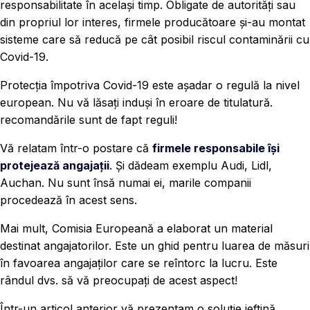
responsabilitate în același timp. Obligate de autorități sau
din propriul lor interes, firmele producătoare și-au montat
sisteme care să reducă pe cât posibil riscul contaminării cu
Covid-19.
Protecția împotriva Covid-19 este așadar o regulă la nivel
european. Nu vă lăsați induși în eroare de titulatură.
recomandările sunt de fapt reguli!
Vă relatam într-o postare că
firmele responsabile își
protejează angajații
. Și dădeam exemplu Audi, Lidl,
Auchan. Nu sunt însă numai ei, marile companii
procedează în acest sens.
Mai mult, Comisia Europeană a elaborat un material
destinat angajatorilor. Este un ghid pentru luarea de măsuri
în favoarea angajaților care se reîntorc la lucru. Este
rândul dvs. să vă preocupați de acest aspect!
Într-un articol anterior vă prezentam o soluție ieftină,