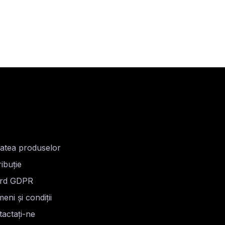
tatea produselor
ribuție
rd GDPR
eni și condiții
actați-ne