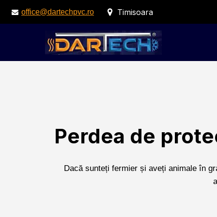
Timisoara
office@dartechpvc.ro
Perdea de protec
Dacă sunteți fermier și aveți animale în gra
a