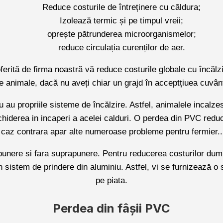
Reduce costurile de întreținere cu căldura;
Izolează termic și pe timpul vreii;
oprește pătrunderea microorganismelor;
reduce circulația curenților de aer.
rită de firma noastră vă reduce costurile globale cu încălzi
te animale, dacă nu aveți chiar un grajd în acceptțiuea cuvânt
 au propriile sisteme de încălzire. Astfel, animalele incalze
inchiderea in incaperi a acelei calduri. O perdea din PVC reduc
caz contrara apar alte numeroase probleme pentru fermier..
unere si fara suprapunere. Pentru reducerea costurilor dumn
n sistem de prindere din aluminiu. Astfel, vi se furnizează o s
pe piata.
Perdea din fâșii PVC