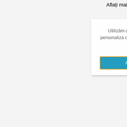
Aflați m
Utilizăm 
personaliza co