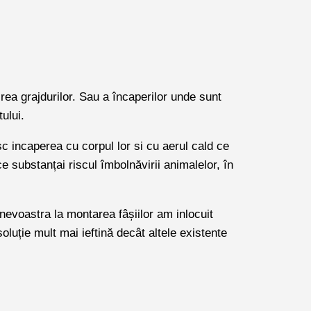
rea grajdurilor. Sau a încaperilor unde sunt
ului.
sc incaperea cu corpul lor si cu aerul cald ce
e substanțai riscul îmbolnăvirii animalelor, în
evoastra la montarea fâșiilor am inlocuit
oluție mult mai ieftină decât altele existente