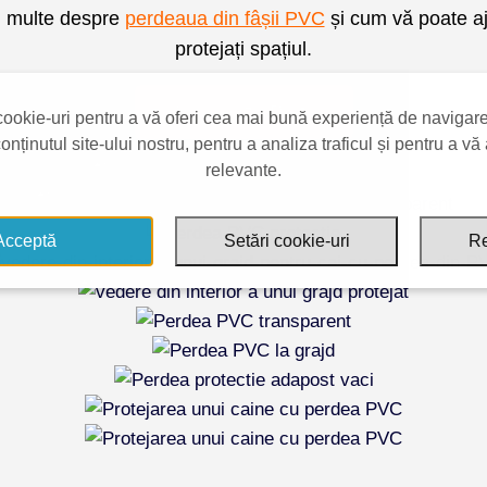
ai multe despre
perdeaua din fâșii PVC
și cum vă poate aj
protejați spațiul.
Calculează Prețul
cookie-uri pentru a vă oferi cea mai bună experiență de navigare
nținutul site-ului nostru, pentru a analiza traficul și pentru a v
relevante.
Acceptă
Setări cookie-uri
Re