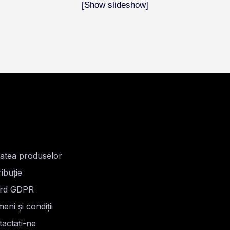
[Show slideshow]
tatea produselor
ribuție
rd GDPR
eni și condiții
actați-ne