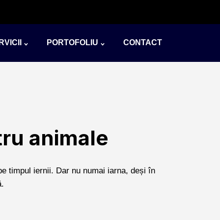
VICII
PORTOFOLIU
CONTACT
tru animale
pe timpul iernii. Dar nu numai iarna, deși în
ă.