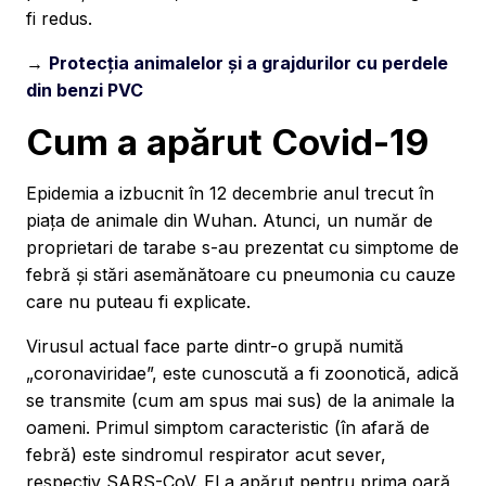
fi redus.
→
Protecția animalelor și a grajdurilor cu perdele
din benzi PVC
Cum a apărut Covid-19
Epidemia a izbucnit în 12 decembrie anul trecut în
piața de animale din Wuhan. Atunci, un număr de
proprietari de tarabe s-au prezentat cu simptome de
febră și stări asemănătoare cu pneumonia cu cauze
care nu puteau fi explicate.
Virusul actual face parte dintr-o grupă numită
„coronaviridae”, este cunoscută a fi zoonotică, adică
se transmite (cum am spus mai sus) de la animale la
oameni. Primul simptom caracteristic (în afară de
febră) este sindromul respirator acut sever,
respectiv SARS-CoV. El a apărut pentru prima oară