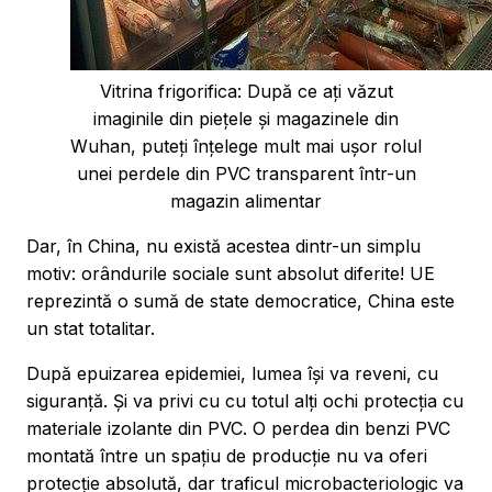
Vitrina frigorifica: După ce ați văzut
imaginile din piețele și magazinele din
Wuhan, puteți înțelege mult mai ușor rolul
unei perdele din PVC transparent într-un
magazin alimentar
Dar, în China, nu există acestea dintr-un simplu
motiv: orândurile sociale sunt absolut diferite! UE
reprezintă o sumă de state democratice, China este
un stat totalitar.
După epuizarea epidemiei, lumea își va reveni, cu
siguranță. Și va privi cu cu totul alți ochi protecția cu
materiale izolante din PVC. O perdea din benzi PVC
montată între un spațiu de producție nu va oferi
protecție absolută, dar traficul microbacteriologic va