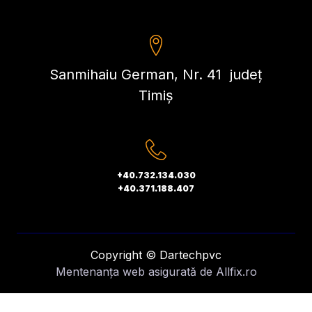
Sanmihaiu German, Nr. 41 județ
Timiș
+40.732.134.030
+40.371.188.407
Copyright © Dartechpvc
Mentenanța web
asigurată de
Allfix.ro